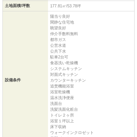
土地面積/坪数
177.81㎡/53.78坪
陽当り良好
閑静な住宅地
眺望良好
仲介手数料無料
都市ガス
公営水道
公共下水
駐車2台可
食器洗い乾燥機
システムキッチン
対面式キッチン
設備条件
カウンターキッチン
追焚機能浴室
浴室乾燥機
温水洗浄便座
洗面台
洗髪洗面化粧台
トイレ２ヶ所
浴室１坪以上
床下収納
ウォークインクロゼット