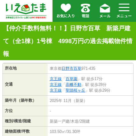
【仲介手数料無料！！】日野市百草 新築戸建
て（全1棟）1号棟 4998万円の過去掲載物件情
報
所在地
東京都
日野市
百草
971-435
京王線
「
百草園
」駅 徒歩17分
交通
京王線
「
高幡不動
」駅 徒歩28分
京王線
「
聖蹟桜ヶ丘
」駅 徒歩29分
築年月（築年数）
2025年 11月（新築）
方位
-
種別/構造/階建
新築一戸建/木造/2階建
建物面積/坪数
103.50㎡/31.30坪