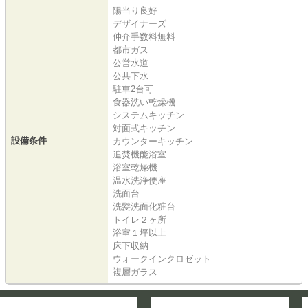
陽当り良好
デザイナーズ
仲介手数料無料
都市ガス
公営水道
公共下水
駐車2台可
食器洗い乾燥機
システムキッチン
対面式キッチン
設備条件
カウンターキッチン
追焚機能浴室
浴室乾燥機
温水洗浄便座
洗面台
洗髪洗面化粧台
トイレ２ヶ所
浴室１坪以上
床下収納
ウォークインクロゼット
複層ガラス