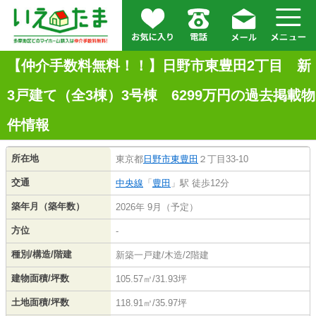
【仲介手数料無料！！】日野市東豊田2丁目 新
3戸建て（全3棟）3号棟 6299万円の過去掲載物
件情報
所在地
東京都
日野市
東豊田
２丁目33-10
交通
中央線
「
豊田
」駅 徒歩12分
築年月（築年数）
2026年 9月（予定）
方位
-
種別/構造/階建
新築一戸建/木造/2階建
建物面積/坪数
105.57㎡/31.93坪
土地面積/坪数
118.91㎡/35.97坪