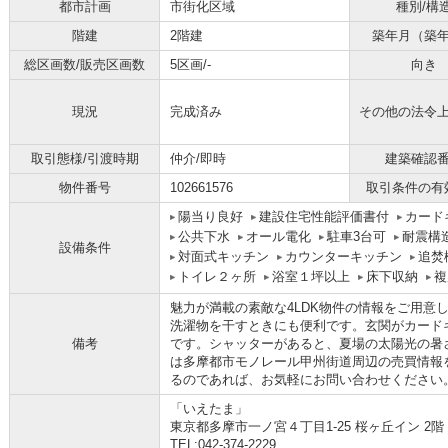
都市計画
市街化区域
種別/構
階建
2階建
築年月（築
総区画数/販売区画数
5区画/-
向き
現況
完成済み
その他の法令
取引態様/引渡時期
仲介/即時
建築確認
物件番号
102661576
取引条件の有
陽当り良好
建設住宅性能評価書付
カード
公共下水
オール電化
駐車3台可
耐震構
設備条件
対面式キッチン
カウンターキッチン
追焚
トイレ２ヶ所
浴室１坪以上
床下収納
複
魅力が満載の素敵な4LDK物件の情報をご用意
洗濯物を干すときにも便利です。玄関がカード
備考
です。シャッターがあると、夏場の太陽光の暑
は多摩都市モノレール甲州街道周辺の売買情報
るのであれば、お気軽にお問い合わせください
「いえたま」
東京都多摩市一ノ宮４丁目1-25 桜ヶ丘イン 2階
TEL:042-374-2229