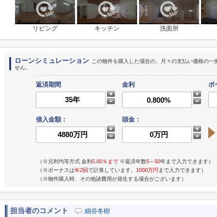
リビング
キッチン
洗面所
ローンシミュレーション
この物件を購入した場合の、月々の支払い価格の一
せん。
返済期間
金利
ボ
借入金額：
頭金：
（※元利均等方式 金利
5.00％まで
※返済年数
5～50
年まで入力できます）
（※ボーナスは
年2回
で計算しています。
1000万円
まで入力できます）
（※物件購入時、その他諸費用が発生する場合がございます）
担当者のコメント
細谷冬樹