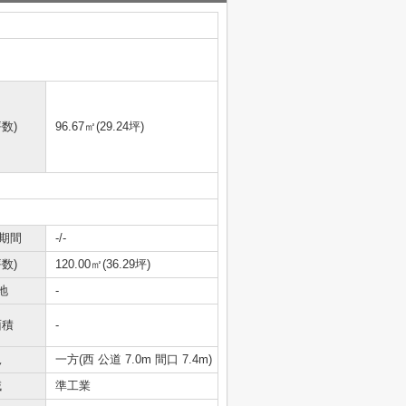
数)
96.67㎡(29.24坪)
期間
-/-
数)
120.00㎡(36.29坪)
地
-
面積
-
況
一方(西 公道 7.0m 間口 7.4m)
域
準工業