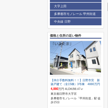
大字上田
多摩都市モノレール 甲州街道
中央線 日野
価格と住所の近い物件
【仲介手数料無料！！】日野市宮 新
築戸建て（全15棟）3号棟 4880万円
4,880
万円 4LDK/98.47㎡
東京都日野市大字宮
多摩都市モノレール「甲州街道」駅 徒
歩15分