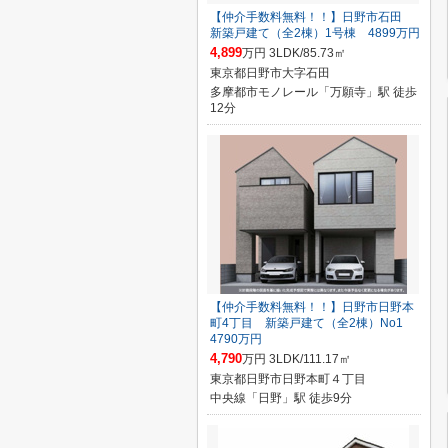
【仲介手数料無料！！】日野市石田
新築戸建て（全2棟）1号棟 4899万円
4,899
万円 3LDK/85.73㎡
東京都日野市大字石田
多摩都市モノレール「万願寺」駅 徒歩
12分
【仲介手数料無料！！】日野市日野本
町4丁目 新築戸建て（全2棟）No1
4790万円
4,790
万円 3LDK/111.17㎡
東京都日野市日野本町４丁目
中央線「日野」駅 徒歩9分