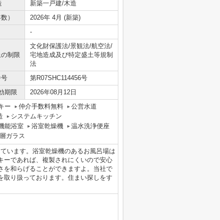
造
新築一戸建/木造
年数）
2026年 4月 (新築)
-
文化財保護法/景観法/航空法/
上の制限
宅地造成及び特定盛土等規制
法
番号
第R07SHC114456号
効期限
2026年08月12日
キー
仲介手数料無料
公営水道
造
システムキッチン
機能浴室
浴室乾燥機
温水洗浄便座
層ガラス
しています。浴室乾燥機のあるお風呂場は
キーであれば、複製されにくいので安心
さを和らげることができますよ。当社で
を取り扱っております。住まい探しをす
。