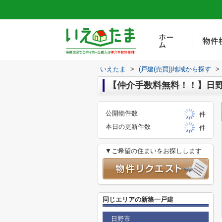
ホー
物件
ム
いえたま
>
(戸建(売買))地域から探す
>
【仲介手数料無料！！】日野
公開物件数
件
本日の更新件数
件
▼ご希望の住まいをお探しします
同じエリアの新築一戸建
日野市