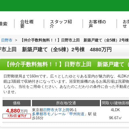
会社概
スタッフ紹
お客様の
お
検索
要
介
声
せ
日野市
>
【仲介手数料無料！！】日野市上田 新築戸建て（全5棟）2号棟 
市上田 新築戸建て（全5棟）2号棟 4880万円
【仲介手数料無料！！】日野市上田 新築戸建て（全
日野郵便局まで160mです。広々としたゆとりある室内が魅力的な、4LD
鏡は3面鏡で収納付きになっています。浴室乾燥機のあるお風呂場は洗濯
しなら、当社をご用命ください。あなたのこだわりの条件に合った不動産
いませ。
価格
所在地/交通
間取り/建物面
4,880
東京都
日野市
大字上田
95-1
4LDK
万円
多摩都市モノレール
「
甲州街道
」駅 徒
7月2日 値下げ
歩16分
96.67㎡