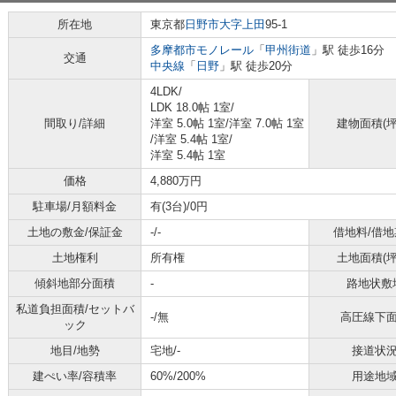
所在地
東京都
日野市
大字上田
95-1
多摩都市モノレール
「
甲州街道
」駅 徒歩16分
交通
中央線
「
日野
」駅 徒歩20分
4LDK/
LDK 18.0帖 1室
/
間取り/詳細
洋室 5.0帖 1室
/
洋室 7.0帖 1室
建物面積(坪
/
洋室 5.4帖 1室
/
洋室 5.4帖 1室
価格
4,880万円
駐車場/月額料金
有(3台)/0円
土地の敷金/保証金
-/-
借地料/借地
土地権利
所有権
土地面積(坪
傾斜地部分面積
-
路地状敷
私道負担面積/セットバ
-/無
高圧線下
ック
地目/地勢
宅地/-
接道状
建ぺい率/容積率
60%/200%
用途地