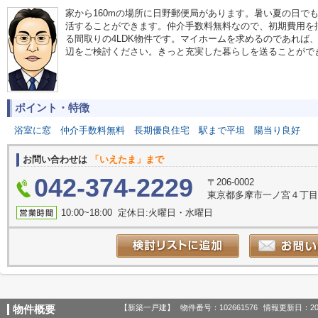
家から160mの場所に日野郵便局があります。暑い夏の日で
活することができます。仲介手数料無料なので、初期費用を
る間取りの4LDK物件です。マイホームを求めるのであれば
辺をご検討ください。きっと充実した暮らしを送ることがで
ポイント・特徴
浴室に窓
仲介手数料無料
長期優良住宅
駅まで平坦
陽当り良好
お問い合わせは
「いえたま」まで
042-374-2229
〒206-0002
東京都多摩市一ノ宮４丁目1-
10:00~18:00 定休日:火曜日・水曜日
【新築一戸建】
物件番号：102661576
情報更新日：20
物件概要