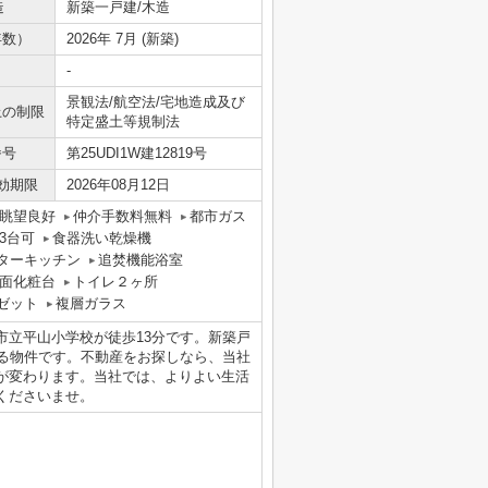
造
新築一戸建/木造
年数）
2026年 7月 (新築)
-
景観法/航空法/宅地造成及び
上の制限
特定盛土等規制法
番号
第25UDI1W建12819号
効期限
2026年08月12日
眺望良好
仲介手数料無料
都市ガス
3台可
食器洗い乾燥機
ターキッチン
追焚機能浴室
面化粧台
トイレ２ヶ所
ゼット
複層ガラス
市立平山小学校が徒歩13分です。新築戸
ある物件です。不動産をお探しなら、当社
が変わります。当社では、よりよい生活
くださいませ。