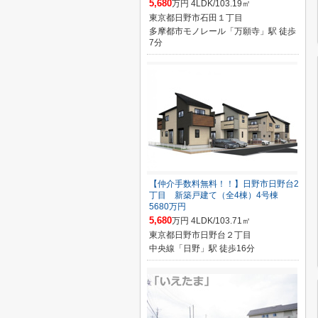
5,680
万円 4LDK/103.19㎡
東京都日野市石田１丁目
多摩都市モノレール「万願寺」駅 徒歩
7分
【仲介手数料無料！！】日野市日野台2
丁目 新築戸建て（全4棟）4号棟
5680万円
5,680
万円 4LDK/103.71㎡
東京都日野市日野台２丁目
中央線「日野」駅 徒歩16分