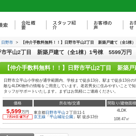
会社概
スタッフ紹
お客様の
お
検索
要
介
声
せ
日野市
>
【仲介手数料無料！！】日野市平山2丁目 新築戸建て（全1棟）1
市平山2丁目 新築戸建て（全1棟）1号棟 5599万円
日野市立平山小学校が通学範囲内、学校まで徒歩13分。駅まで徒歩13分
敵な4LDK物件の情報をご用意しています。老若男女に住みやすいことで
タッフがサポートいたします。まずはお気軽にご連絡ください。
価格
所在地/交通
間取り/建物面
5,599
4LDK
万円
東京都
日野市
平山
２丁目11-1
京王線
「
平山城址公園
」駅 徒歩13分
7月20日 値下げ
108.47㎡