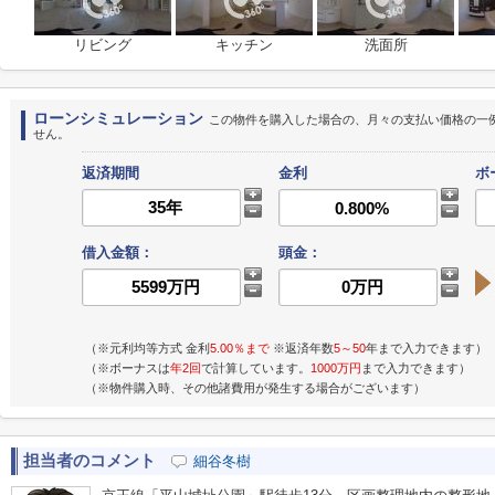
リビング
キッチン
洗面所
ローンシミュレーション
この物件を購入した場合の、月々の支払い価格の一
せん。
返済期間
金利
ボ
借入金額：
頭金：
（※元利均等方式 金利
5.00％まで
※返済年数
5～50
年まで入力できます）
（※ボーナスは
年2回
で計算しています。
1000万円
まで入力できます）
（※物件購入時、その他諸費用が発生する場合がございます）
担当者のコメント
細谷冬樹