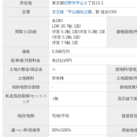
所在地
東京都
日野市
平山
２丁目11-1
交通
京王線
「
平山城址公園
」駅 徒歩13分
4LDK/
LDK 20.7帖 1室
/
間取り/詳細
洋室 5.2帖 1室
/
洋室 5.2帖 1室
建物面積(坪
/
洋室 5.2帖 1室
/
洋室 7.5帖 1室
価格
5,599万円
駐車場/月額料金
有(3台)/0円
土地の敷金/保証金
-/-
借地料/借地
土地権利
所有権
土地面積(坪
傾斜地部分面積
-
路地状敷
私道負担面積/セットバ
-/無
高圧線下
ック
地目/地勢
宅地/平坦
接道状
建ぺい率/容積率
50%/100%
用途地