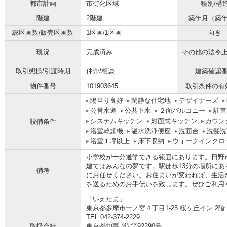
都市計画
市街化区域
種別/構
階建
2階建
築年月（築
総区画数/販売区画数
1区画/1区画
向き
現況
完成済み
その他の法令
取引態様/引渡時期
仲介/相談
建築確認
物件番号
101903645
取引条件の有
陽当り良好
閑静な住宅地
デザイナーズ
公営水道
公共下水
２面バルコニー
駐車
システムキッチン
対面式キッチン
カウン
設備条件
浴室乾燥機
温水洗浄便座
洗面台
洗髪洗
浴室１坪以上
床下収納
ウォークインクロ
小学校が十分通学できる範囲にあります。日野
建てはみんなの夢です。駅徒歩13分の場所に
備考
にお任せください。お住まいが変われば、生活
を送るためのお手伝いを致します。ぜひご利用
「いえたま」
東京都多摩市一ノ宮４丁目1-25 桜ヶ丘イン 2階
TEL:042-374-2229
取扱会社
東京都知事 (4) 第92290号