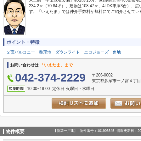
京王線「平山城址公園」駅徒歩13分。区画整理地内の整形地
234.2㎡（70.84坪）、建物は108.47㎡、4LDK車庫3
す。「いえたま」では仲介手数料が無料にてご紹介させてい
ポイント・特徴
２面バルコニー
整形地
ダウンライト
エコジョーズ
角地
お問い合わせは
「いえたま」まで
042-374-2229
〒206-0002
東京都多摩市一ノ宮４丁目1-
10:00~18:00 定休日:火曜日・水曜日
【新築一戸建】
物件番号：101903645
情報更新日：20
物件概要