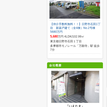
【仲介手数料無料！！】日野市石田1丁
目 新築戸建て（全4棟）No.2号棟
5680万円
5,680
万円 4LDK/102.99㎡
東京都日野市石田１丁目
多摩都市モノレール「万願寺」駅 徒歩
7分
「いえたま」