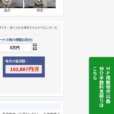
風呂
寝室
例です。借り入れを保証するものではございま
ーナス時の増額(1回分)
毎月の返済額：
こちら
仲介手数料見積りは
ＨＰ掲載物件以外の