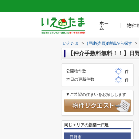
ホー
物件
ム
いえたま
>
(戸建(売買))地域から探す
>
【仲介手数料無料！！】日野
公開物件数
件
本日の更新件数
件
▼ご希望の住まいをお探しします
同じエリアの新築一戸建
日野市