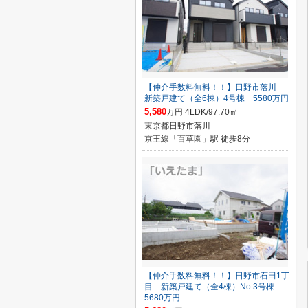
【仲介手数料無料！！】日野市落川
新築戸建て（全6棟）4号棟 5580万円
5,580
万円 4LDK/97.70㎡
東京都日野市落川
京王線「百草園」駅 徒歩8分
【仲介手数料無料！！】日野市石田1丁
目 新築戸建て（全4棟）No.3号棟
5680万円