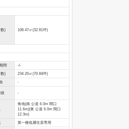
数)
108.47㎡(32.81坪)
期間
-/-
数)
234.20㎡(70.84坪)
地
-
面積
-
角地(南 公道 6.0m 間口
況
11.6m)(東 公道 6.0m 間口
12.3m)
域
第一種低層住居専用