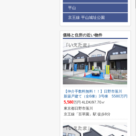
平山
京王線 平山城址公園
価格と住所の近い物件
【仲介手数料無料！！】日野市落川
新築戸建て（全6棟）3号棟 5580万円
5,580
万円 4LDK/97.70㎡
東京都日野市落川
京王線「百草園」駅 徒歩8分