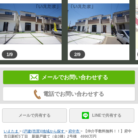
1/9
2/9
メールでお問い合わせする
電話でお問い合わせする
メールで共有する
LINEで共有する
いえたま
>
(戸建(売買))地域から探す
>
府中市
>
【仲介手数料無料！！】府中
市日新町5丁目 新築戸建て（全3棟）2号棟 4990万円