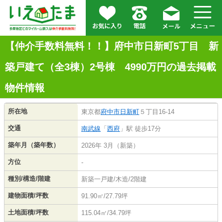
【仲介手数料無料！！】府中市日新町5丁目 新
築戸建て（全3棟）2号棟 4990万円の過去掲載
物件情報
所在地
東京都
府中市
日新町
５丁目16-14
交通
南武線
「
西府
」駅 徒歩17分
築年月（築年数）
2026年 3月（新築）
方位
-
種別/構造/階建
新築一戸建/木造/2階建
建物面積/坪数
91.90㎡/27.79坪
土地面積/坪数
115.04㎡/34.79坪