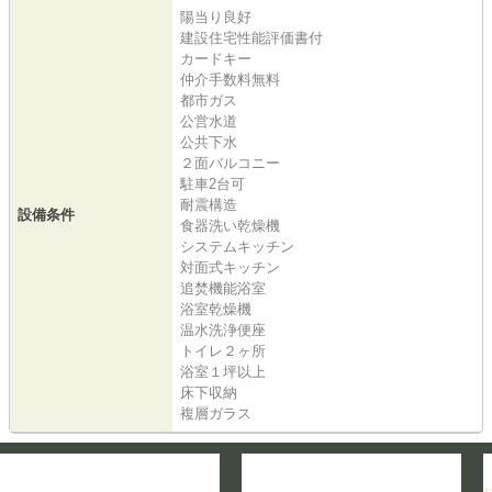
陽当り良好
建設住宅性能評価書付
カードキー
仲介手数料無料
都市ガス
公営水道
公共下水
２面バルコニー
駐車2台可
耐震構造
設備条件
食器洗い乾燥機
システムキッチン
対面式キッチン
追焚機能浴室
浴室乾燥機
温水洗浄便座
トイレ２ヶ所
浴室１坪以上
床下収納
複層ガラス