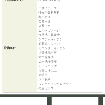
82.10㎡/24.83坪
デザイナーズ
仲介手数料無料
都市ガス
公営水道
公共下水
ビルトガレージ
食器洗い乾燥機
システムキッチン
対面式キッチン
設備条件
カウンターキッチン
追焚機能浴室
浴室乾燥機
温水洗浄便座
トイレ２ヶ所
浴室１坪以上
床暖房
床下収納
ウォークインクロゼット
複層ガラス