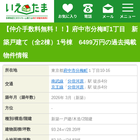
【仲介手数料無料！！】府中市分梅町1丁目 新
築戸建て（全2棟）1号棟 6499万円の過去掲載
物件情報
所在地
東京都
府中市
分梅町
１丁目10-16
南武線
「
分倍河原
」駅 徒歩4分
交通
京王線
「
分倍河原
」駅 徒歩4分
築年月（築年数）
2026年 3月（新築）
方位
-
種別/構造/階建
新築一戸建/木造/2階建
建物面積/坪数
93.24㎡/28.20坪
土地面積/坪数