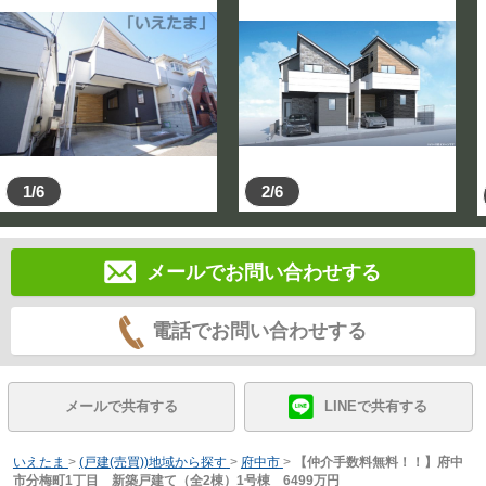
1/6
2/6
メールでお問い合わせする
電話でお問い合わせする
メールで共有する
LINEで共有する
いえたま
>
(戸建(売買))地域から探す
>
府中市
>
【仲介手数料無料！！】府中
市分梅町1丁目 新築戸建て（全2棟）1号棟 6499万円